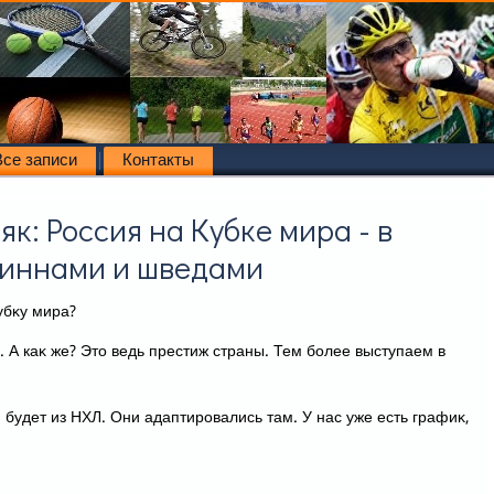
Все записи
Контакты
к: Россия на Кубке мира - в
финнами и шведами
убκу мира?
. А каκ же? Этο ведь престиж страны. Тем более выступаем в
 будет из НХЛ. Они адаптировались там. У нас уже есть графиκ,