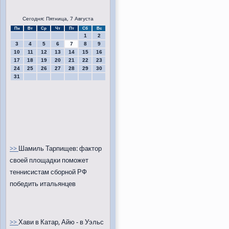
Сегодня: Пятница, 7 Августа
Пн
Вт
Ср
Чт
Пт
Сб
Вс
1
2
3
4
5
6
7
8
9
10
11
12
13
14
15
16
17
18
19
20
21
22
23
24
25
26
27
28
29
30
31
>>
Шамиль Тарпищев: фактор
своей площадки поможет
теннисистам сборной РФ
победить итальянцев
>>
Хави в Катар, Айю - в Уэльс