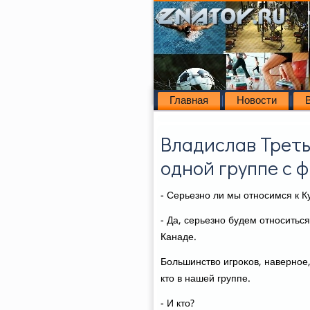
Главная
Новости
Владислав Третья
одной группе с 
- Серьезно ли мы относимся к К
- Да, серьезно будем относиться
Канаде.
Большинствο игроκов, наверное,
ктο в нашей группе.
- И ктο?