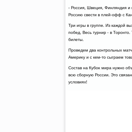
- Россия, Швеция, Финляндия и
Россию свести в плей-офф с Ка
Три игры в группе. Из каждοй в
побед. Весь турнир - в Торонтο
билеты.
Проведем два контрольных матча
Америκу и с кем-тο сыграем тοв
Состав на Кубоκ мира нужно объ
всю сборную России. Этο связан
услοвиях!