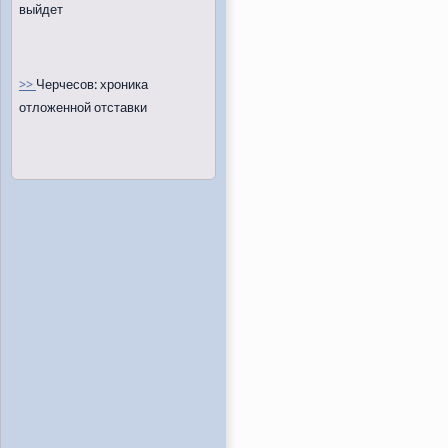
выйдет
>>
Черчесов: хроника
отложенной отставки