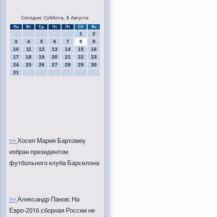
Сегодня: Суббота, 8 Августа
Пн
Вт
Ср
Чт
Пт
Сб
Вс
1
2
3
4
5
6
7
8
9
10
11
12
13
14
15
16
17
18
19
20
21
22
23
24
25
26
27
28
29
30
31
>>
Хосеп Мария Бартомеу
избран президентом
футбольного клуба Барселона
>>
Александр Панов: На
Евро-2016 сборная России не