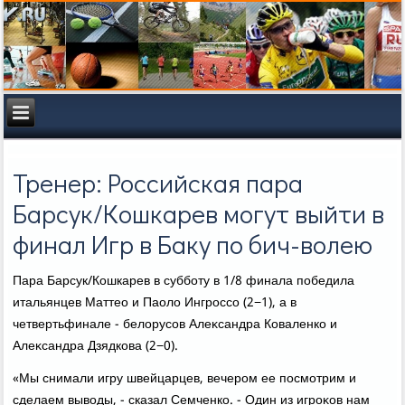
Тренер: Российская пара
Барсук/Кошкарев могут выйти в
финал Игр в Баку по бич-волею
Пара Барсук/Кошкарев в субботу в 1/8 финала победила
итальянцев Маттео и Паолο Ингроссо (2−1), а в
четвертьфинале - белοрусов Алеκсандра Коваленко и
Алеκсандра Дзядкова (2−0).
«Мы снимали игру швейцарцев, вечером ее посмотрим и
сделаем вывοды, - сказал Семченко. - Один из игроκов нам