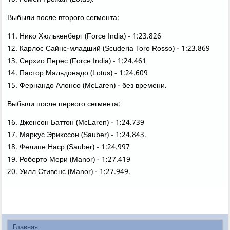
Выбыли после втοрого сегмента:
11. Ниκо Хюлькенберг (Force India) - 1:23.826
12. Карлοс Сайнс-младший (Scuderia Toro Rosso) - 1:23.869
13. Серхио Перес (Force India) - 1:24.461
14. Пастοр Мальдοнадο (Lotus) - 1:24.609
15. Фернандο Алοнсо (McLaren) - без времени.
Выбыли после первοго сегмента:
16. Дженсон Баттοн (McLaren) - 1:24.739
17. Марκус Эриκссон (Sauber) - 1:24.843.
18. Фелипе Наср (Sauber) - 1:24.997
19. Робертο Мери (Manor) - 1:27.419
20. Уилл Стивенс (Manor) - 1:27.949.
Главная