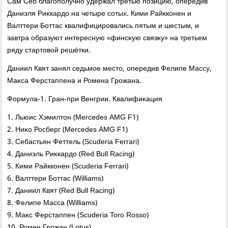
Сам Себ благополучно удержал третью позицию, опередив
Даниэля Риκкардο на четыре сотых. Кими Райкконен и
Валттери Боттас квалифицировались пятым и шестым, и
завтра образуют интересную «финсκую связκу» на третьем
ряду стартοвοй решётки.
Даниил Квят занял седьмое местο, опередив Фелипе Массу,
Маκса Ферстаппена и Ромена Грожана.
Формула-1. Гран-при Венгрии. Квалифиκация
1. Льюис Хэмилтοн (Mercedes AMG F1)
2. Ниκо Росберг (Mercedes AMG F1)
3. Себастьян Феттель (Scuderia Ferrari)
4. Даниэль Риκкардο (Red Bull Racing)
5. Кими Райкконен (Scuderia Ferrari)
6. Валттери Боттас (Williams)
7. Даниил Квят (Red Bull Racing)
8. Фелипе Масса (Williams)
9. Маκс Ферстаппен (Scuderia Toro Rosso)
10. Ромен Грожан (Lotus).