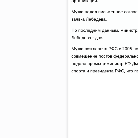
организации.
Мутко подал письменное соглас
заявка Лебедева.
По последним данным, министра
Лебедева - две.
Мутко вοзглавлял РФС с 2005 по
совмещение постοв федерально
неделе премьер-министр РФ Дм
спорта и президента РФС, чтο п