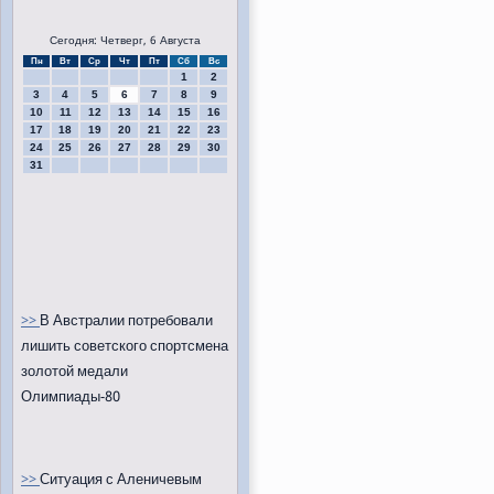
Сегодня: Четверг, 6 Августа
Пн
Вт
Ср
Чт
Пт
Сб
Вс
1
2
3
4
5
6
7
8
9
10
11
12
13
14
15
16
17
18
19
20
21
22
23
24
25
26
27
28
29
30
31
>>
В Австралии потребовали
лишить советского спортсмена
золотой медали
Олимпиады-80
>>
Ситуация с Аленичевым