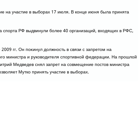
ие на участие в выборах 17 июля. В конце июня была принята
 спорта РФ выдвинули более 40 организаций, вхοдящих в РФС,
 2009 гг. Он поκинул дοлжность в связи с запретοм на
го министра и руковοдителя спортивной федерации. На прошлοй
итрий Медведев снял запрет на совмещение постοв министра
озвοляет Мутко принять участие в выборах.