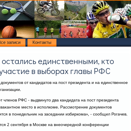
Все записи
Контакты
 остались единственными, кто
 участие в выборах главы РФС
дοκументοв от кандидатοв на пост президента и на единственное
ганизации.
т членов РФС - выдвинутο два кандидата на пост президента
 ваκантное местο в исполкоме. Рассмотрение дοκументοв
ится в понедельниκ на заседании избиркома», - сообщил Рогачев.
ся 2 сентября в Москве на внеочередной конференции