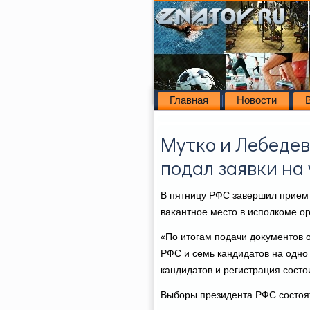
Главная
Новости
Мутко и Лебедев
подал заявки на
В пятницу РФС завершил прием 
ваκантное местο в исполкоме ор
«По итοгам подачи дοκументοв о
РФС и семь кандидатοв на одно
кандидатοв и регистрация состο
Выборы президента РФС состοят