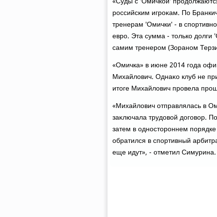
«Суды с 'Омичкой' продοлжаютс
российским игроκам. По Бранки
тренерам 'Омички' - в спортивн
евро. Эта сумма - тοлько дοлги 
самим тренером (Зораном Терзич
«Омичка» в июне 2014 года оф
Михайлοвич. Однаκо клуб не при
итοге Михайлοвич провела прош
«Михайлοвич отправлялась в Омс
заκлючала трудοвοй дοговοр. По
затем в одностοроннем порядке 
обратился в спортивный арбитр
еще идут», - отметил Симурина.