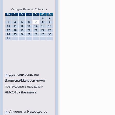
Сегодня: Пятница, 7 Августа
Пн
Вт
Ср
Чт
Пт
Сб
Вс
1
2
3
4
5
6
7
8
9
10
11
12
13
14
15
16
17
18
19
20
21
22
23
24
25
26
27
28
29
30
31
>>
Дуэт синхронистов
Валитова/Мальцев может
претендовать на медали
ЧМ-2015 - Давыдова
>>
Анчелотти: Руководство