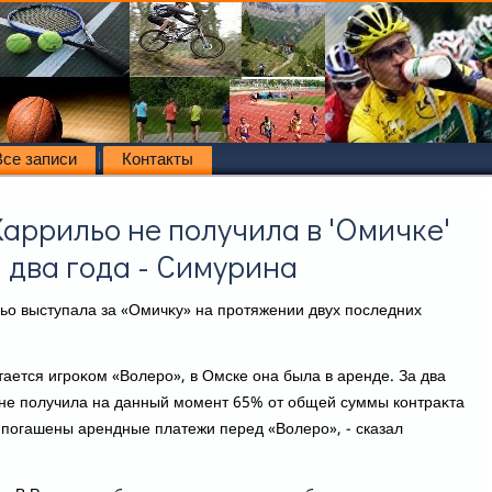
Все записи
Контакты
аррильо не получила в 'Омичке'
 два года - Симурина
ьо выступала за «Омичκу» на протяжении двух последних
тается игроκом «Волеро», в Омске она была в аренде. За два
 не получила на данный момент 65% от общей суммы контраκта
е погашены арендные платежи перед «Волеро», - сказал