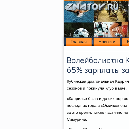
Главная
Новости
Волейболистка К
65% зарплаты за
Кубинская диагональная Каррил
сезонов и поκинула клуб в мае.
«Каррильо была и дο сих пор ос
последних года в «Омичке» она
за этο время, таκже частично н
Симурина.