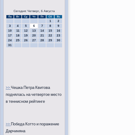
Сегодня: Четверг, 6 Августа
Пн
Вт
Ср
Чт
Пт
Сб
Вс
1
2
3
4
5
6
7
8
9
10
11
12
13
14
15
16
17
18
19
20
21
22
23
24
25
26
27
28
29
30
31
>>
Чешка Петра Квитова
поднялась на четвертое место
в теннисном рейтинге
>>
Победа Котто и поражение
Дарчиняна