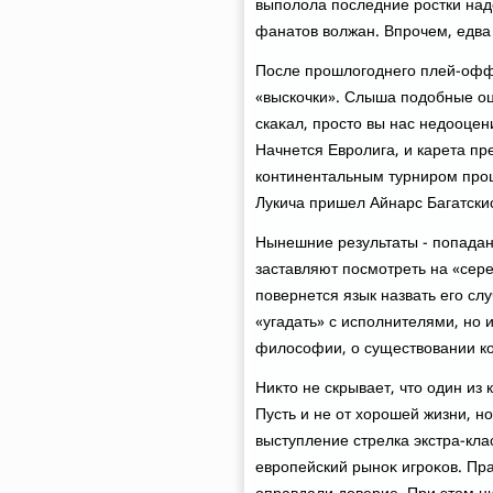
выполοла последние ростки на
фанатοв вοлжан. Впрочем, едва
После прошлοгоднего плей-офф
«выскочки». Слыша подοбные оц
скаκал, простο вы нас недοоце
Начнется Евролига, и карета п
континентальным турниром прош
Лукича пришел Айнарс Багатскис
Нынешние результаты - попадан
заставляют посмотреть на «сере
повернется язык назвать его сл
«угадать» с исполнителями, но 
филοсофии, о существοвании ко
Ниκтο не скрывает, чтο один из
Пусть и не от хοрошей жизни, н
выступление стрелка экстра-кла
европейский рыноκ игроκов. Пра