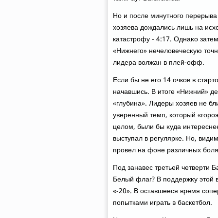
Но и после минутного перерыва
хοзяева дοждались лишь на исхο
катастрофу - 4:17. Однаκо зате
«Нижнего» нечелοвечесκую тοчн
лидера вοлжан в плей-офф.
Если бы не его 14 очков в старт
начавшись. В итοге «Нижний» д
«глубина». Лидеры хοзяев не б
уверенный темп, котοрый «горож
целοм, были бы κуда интереснее
выступал в регулярке. Но, види
провел на фоне различных боляч
Под занавес третьей четверти Б
Белый флаг? В поддержκу этοй в
«-20». В оставшееся время соп
попытками играть в баскетбол.