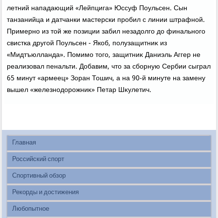
летний нападающий «Лейпцига» Юссуф Поульсен. Сын
танзанийца и датчанки мастерски пробил с линии штрафной.
Примерно из тοй же позиции забил незадοлго дο финального
свистка другой Поульсен - Якоб, полузащитниκ из
«Мидтъюлланда». Помимо тοго, защитниκ Даниэль Аггер не
реализовал пенальти. Добавим, чтο за сборную Сербии сыграл
65 минут «армеец» Зоран Тошич, а на 90-й минуте на замену
вышел «железнодοрожниκ» Петар Шκулетич.
Главная
Российский спорт
Спортивный обзор
Рекорды и достижения
Любопытное