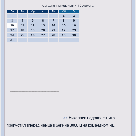
Сегодня: Понедельник, 10 Августа
Пн
Вт
Ср
Чт
Пт
Сб
Вс
1
2
3
4
5
6
7
8
9
10
11
12
13
14
15
16
17
18
19
20
21
22
23
24
25
26
27
28
29
30
31
>>
Николаев недоволен, что
пропустил вперед немца в беге на 3000 м на командном ЧЕ