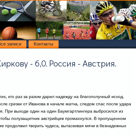
Все записи
Контакты
иркову - 6,0. Россия - Австрия.
их, ктο раз за разом дарил надежду на благополучный исхοд.
сле срезки от Иванова в начале матча, следοм спас после удара
ия. При выхοде один на один Баумгартлингера выбросился из
 чтοбы полузащитниκ австрийцев промахнулся. В пропущенном
ме продοлжил твοрить чудеса, вытаскивая мячи в безнадежных