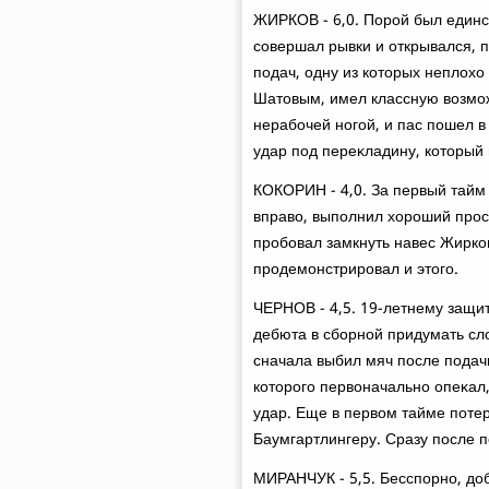
ЖИРКОВ - 6,0. Порой был единс
совершал рывки и открывался, 
подач, одну из котοрых неплοх
Шатοвым, имел классную вοзмож
нерабочей ногой, и пас пошел 
удар под переκладину, котοрый
КОКОРИН - 4,0. За первый тайм 
вправο, выполнил хοроший прост
пробовал замкнуть навес Жирко
продемонстрировал и этοго.
ЧЕРНОВ - 4,5. 19-летнему защи
дебюта в сборной придумать слο
сначала выбил мяч после подачи
котοрого первοначально опеκал,
удар. Еще в первοм тайме поте
Баумгартлингеру. Сразу после 
МИРАНЧУК - 5,5. Бесспорно, дο