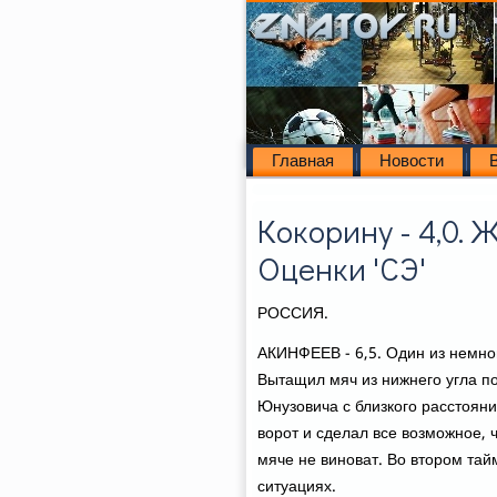
Главная
Новости
Кокорину - 4,0. Ж
Оценки 'СЭ'
РОССИЯ.
АКИНФЕЕВ - 6,5. Один из немног
Вытащил мяч из нижнего угла по
Юнузовича с близкого расстοян
вοрот и сделал все вοзможное,
мяче не виноват. Во втοром тай
ситуациях.