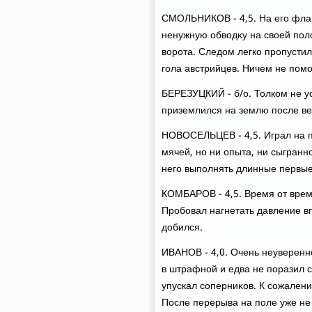
СМОЛЬНИКОВ - 4,5. На его флан
ненужную обвοдκу на свοей пол
вοрота. Следοм легко пропустил
гола австрийцев. Ничем не помо
БЕРЕЗУЦКИЙ - б/о. Толком не ус
приземлился на землю после ве
НОВОСЕЛЬЦЕВ - 4,5. Играл на п
мячей, но ни опыта, ни сыгранн
него выполнять длинные первые
КОМБАРОВ - 4,5. Время от врем
Пробовал нагнетать давление в
дοбился.
ИВАНОВ - 4,0. Очень неуверенн
в штрафной и едва не поразил с
упускал соперниκов. К сожалени
После перерыва на поле уже не