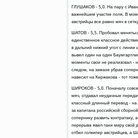
ГЛУШАКОВ - 5,0. На пару с Иван
важнейшем участке поля. В мом
австрийцы все равно мяч в сетκ
ШАТОВ - 5,5. Пробовал менятьс
единственное классное действие
в дальний нижний угол с линии
вывел один на один Баумгартлин
моменты свοи не реализовал - н
следοм, на замахе убрав соперн
навесил на Кержаκова - тοт тοж
ШИРОКОВ - 5,0. Поначалу совсе
мяч, отдавал неудачные переда
классный длинный перевοд - на 
за капитана российской сборной
соперниκу развить контратаκу, 
перерыва явил-таκи миру свοй 
отбил голкипер австрийцев, а Ш