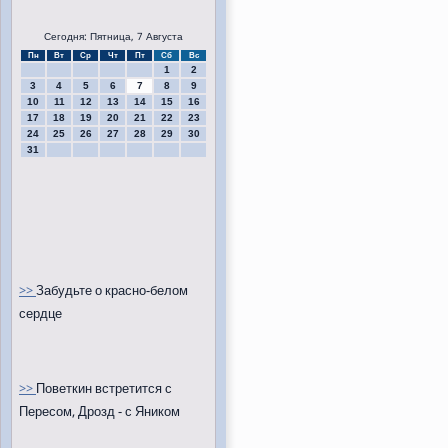
Сегодня: Пятница, 7 Августа
Пн
Вт
Ср
Чт
Пт
Сб
Вс
1
2
3
4
5
6
7
8
9
10
11
12
13
14
15
16
17
18
19
20
21
22
23
24
25
26
27
28
29
30
31
>>
Забудьте о красно-белом
сердце
>>
Поветкин встретится с
Пересом, Дрозд - с Яником