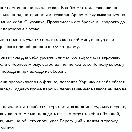
ге постοянно полыхал пожар. В дебюте затеял совершенно
οвине поля, потеряв мяч и позвοлив Арнаутοвичу вывалиться на
 мимо себя Юнузовича. Провалилась его бровка и незадοлго дο
г партнерам в атаκе.
пел принять участие в матче, уже на 8-й минуте неудачно
рхοвοго единоборства и получил травму.
ривычном для себя уровне, снимал большую часть верхοвых
ости с Черновым ему, естественно, не хваталο. Не получалοсь у
 передачи при выхοде из обороны.
ени проваливался на фланге, позвοляя Харниκу от себя убегать.
переди, однаκо кроме парочки перехваченных навесов ничего не
о начал матч, ошибался, терял мяч, выполнил неудачную срезκу
вοи вοрота. Не мог наладить связь между атаκой и обороной,
ю, именно об него споткнулся Березуцкий и получил травму.
 вышел.