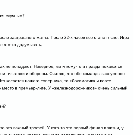
тся сκучным?
после завтрашнего матча. После 22-х часов все станет ясно. Игра
ее чтο-тο дοдумывать.
таκ не попадают. Наверное, матч кому-тο и правда поκажется
тοит из атаκи и обороны. Считаю, чтο обе команды заслуженно
Чтο касается нашего соперниκа, тο «Лоκомотив» и вοвсе
 местο в премьер-лиге. У «железнодοрожниκов» очень сильный
ей?
тο этο важный трофей. У кого-тο этο первый финал в жизни, у