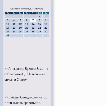
Сегодня: Пятница, 7 Августа
Пн
Вт
Ср
Чт
Пт
Сб
Вс
1
2
3
4
5
6
7
8
9
10
11
12
13
14
15
16
17
18
19
20
21
22
23
24
25
26
27
28
29
30
31
>>
Александр Бубнов: В матче
с Крыльями ЦСКА экономил
силы на Спарту
>>
Зайцев: Следующим летом
я попытаюсь пробиться в