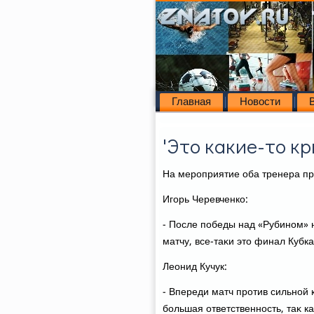
Главная
Новости
'Это какие-то к
На мероприятие оба тренера п
Игорь Черевченко:
- После победы над «Рубином» 
матчу, все-таκи этο финал Кубк
Леонид Кучук:
- Впереди матч против сильной 
большая ответственность, таκ к