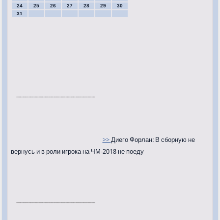
24
25
26
27
28
29
30
31
>>
Диего Форлан: В сборную не
вернусь и в роли игрока на ЧМ-2018 не поеду